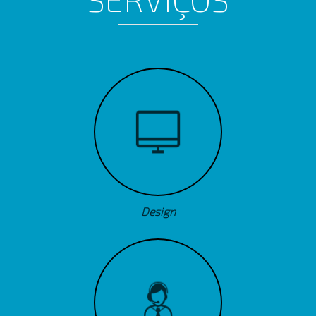
SERVIÇOS
Design