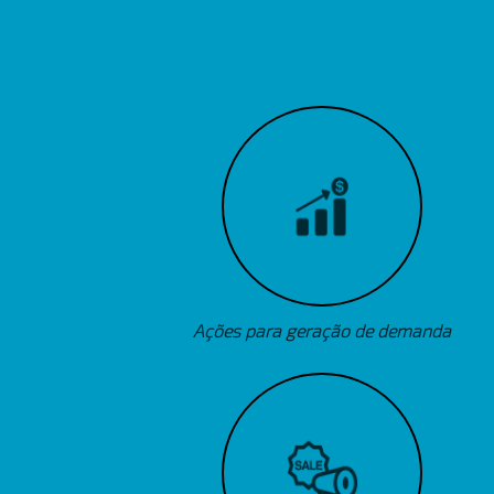
Ações para geração de demanda