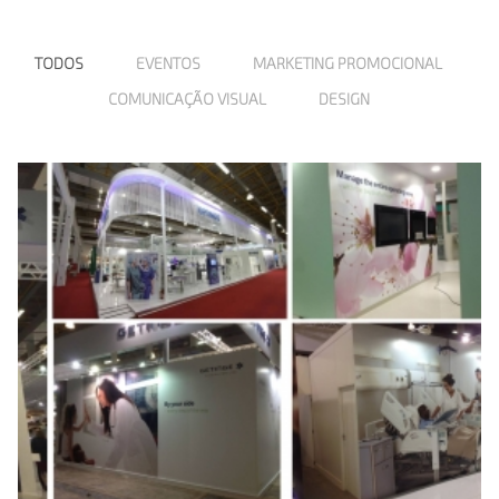
TODOS
EVENTOS
MARKETING PROMOCIONAL
COMUNICAÇÃO VISUAL
DESIGN
Stand Maquet Getinge Group na
feira Hospitalar 2017