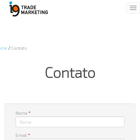
Tog
nav
ome
/
Contato
Contato
Nome
*
Email
*